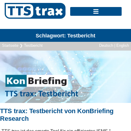
Schlagwort:
Testbericht
Startseite
❯
Testbericht
Deutsch | English
TTS trax: Testbericht von KonBriefing
Research